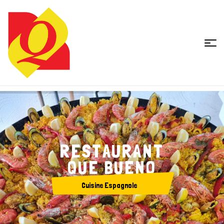
Restaurant
Que
Bueno
R
E
S
T
A
U
R
A
N
T
Q
U
E
B
U
E
N
O
C
u
i
s
i
n
e
E
s
p
a
g
n
o
l
e