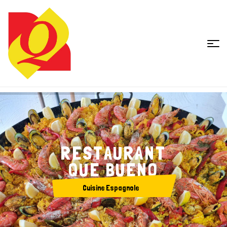
Restaurant
Que
Bueno
R
E
S
T
A
U
R
A
N
T
Q
U
E
B
U
E
N
O
C
u
i
s
i
n
e
E
s
p
a
g
n
o
l
e